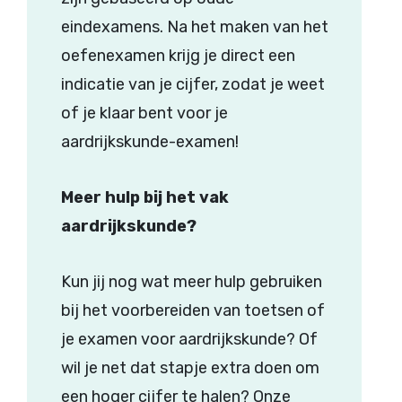
eindexamens
. Na het
maken
van het
oefenexamen
krijg
je direct
een
indicatie
van je
cijfer
,
zodat
je
weet
of je
klaar
bent
voor
je
aardrijkskunde
-examen!
Meer hulp bij het vak
aardrijkskunde?
Kun
jij
nog
wat
meer
hulp
gebruiken
bij
het
voorbereiden
van
toetsen
of
je examen
voor
aardrijkskunde
? Of
wil
je net
dat
stapje
extra
doen
om
een
hoger
cijfer
te
halen
?
Onze