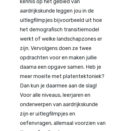
kennis
op het
gebied
van
aardrijkskunde
leggen
jou
in de
uitlegfilmpjes
bijvoorbeeld
uit
hoe
het
demografisch
transitiemodel
werkt
of
welke
landschapzones
er
zijn
.
Vervolgens
doen
ze twee
opdrachten
voor
en
maken
jullie
daarna
een
opgave
samen
. Heb je
meer
moeite
met
platentektoniek
?
Dan
kun
je
daarmee
aan
de slag!
Voor alle
niveaus
,
leerjaren
en
onderwerpen
van
aardrijkskunde
zijn
er
uitlegfilmpjes
en
oefenvragen
,
allemaal
voorzien
van