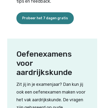
tips
en
feedback.
Probeer het 7 dagen gratis
Oefenexamens
voor
aardrijkskunde
Zit
jij
in je
examenjaar
? Dan
kun
jij
ook
een
oefenexamen
maken
voor
het
vak
aardrijkskunde
. De
vragen
zijn
gebaseerd
op
oude