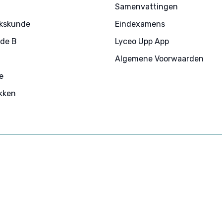
Samenvattingen
jkskunde
Eindexamens
de B
Lyceo Upp App
Algemene Voorwaarden
e
akken