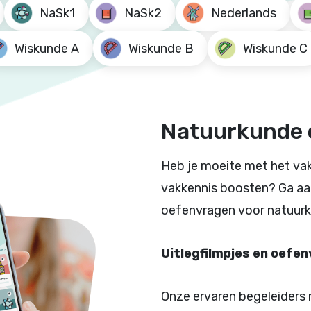
NaSk1
NaSk2
Nederlands
Wiskunde A
Wiskunde B
Wiskunde C
Natuurkunde 
Heb je moeite met het vak
vakkennis boosten? Ga aan
oefenvragen voor natuurk
Uitlegfilmpjes en oefe
Onze ervaren begeleiders 